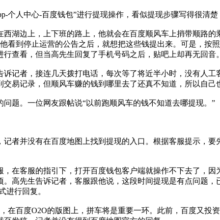
-个人中心-百度钱包”进行提现操作，看似提现步骤写得很清
湖边上，上下班的路上，他就会在百度顺风车上捎带顺路的乘
当他看到停止运营的公告之后，就想把这些钱提出来。可是，按
进行查看，但当高先生回复了手机号码之后，贴吧上却再无回音
诉记者，接连几天拨打电话，每次等了将近半小时，没有人工客
到交易记录，但顺风车赚的钱到哪里去了还真不知道，所以自己
题。一位网友跟帖说“以前跑顺风车的钱不知道去哪提现。”
记者并没有在百度地图上找到提现的入口。根据客服提示，要先
。
，在客服的指引下，打开百度钱包客户端就操作不下去了，因为
项。高先生告诉记者，客服跟他说，这段时间提现是有点问题，
方式进行回复。
在百度O2O的版图上，拼车将是重要一环。此前，百度又投资