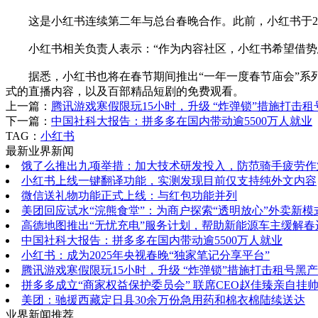
这是小红书连续第二年与总台春晚合作。此前，小红书于202
小红书相关负责人表示：“作为内容社区，小红书希望借势总
据悉，小红书也将在春节期间推出“一年一度春节庙会”系列活
式的直播内容，以及百部精品短剧的免费观看。
上一篇：
腾讯游戏寒假限玩15小时，升级 “炸弹锁”措施打击租
下一篇：
中国社科大报告：拼多多在国内带动逾5500万人就业
TAG：
小红书
最新业界新闻
饿了么推出九项举措：加大技术研发投入，防范骑手疲劳作
小红书上线一键翻译功能，实测发现目前仅支持纯外文内容
微信送礼物功能正式上线：与红包功能并列
美团回应试水“浣熊食堂”：为商户探索“透明放心”外卖新模
高德地图推出“无忧充电”服务计划，帮助新能源车主缓解春
中国社科大报告：拼多多在国内带动逾5500万人就业
小红书：成为2025年央视春晚“独家笔记分享平台”
腾讯游戏寒假限玩15小时，升级 “炸弹锁”措施打击租号黑产
拼多多成立“商家权益保护委员会” 联席CEO赵佳臻亲自挂
美团：驰援西藏定日县30余万份急用药和棉衣棉陆续送达
业界新闻推荐