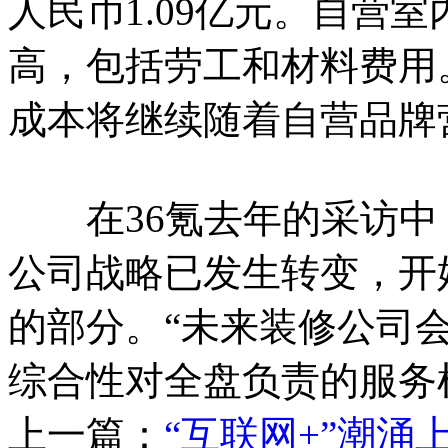
人民币1.09亿元。自营
高，包括劳工和材料费用
成本将继续随着自营品牌
在36氪去年的采访中
公司战略已发生转变，开
的部分。“未来装修公司
综合性对全盘负责的服务
上一篇：
“互联网+”潮涌