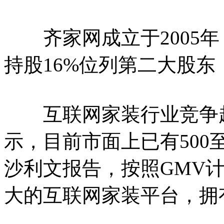
齐家网成立于2005年
持股16%位列第二大股
互联网家装行业竞争越
示，目前市面上已有500
沙利文报告，按照GMV计
大的互联网家装平台，拥有