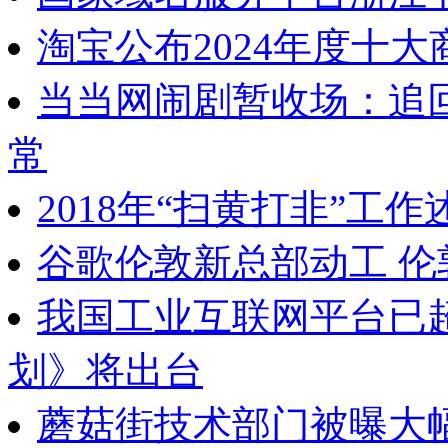
淘宝公布2024年度十大
当当网闹剧暂收场：追
常
2018年“扫黄打非”工
谷歌伦敦新总部动工 
我国工业互联网平台已超
划》将出台
蘑菇街技术部门被曝大