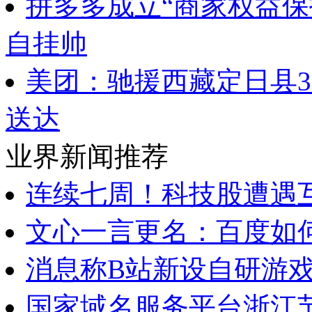
拼多多成立“商家权益保
自挂帅
美团：驰援西藏定日县
送达
业界新闻推荐
连续七周！科技股遭遇
文心一言更名：百度如何
消息称B站新设自研游
国家域名服务平台浙江