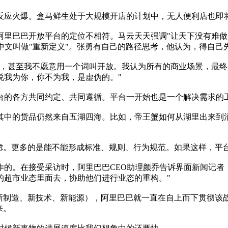
应火爆。盒马鲜生处于大规模开店的计划中，无人便利店也即
巴巴开放平台的定位不相符。马云天天强调"让天下没有难做
的概念，中文叫做"重新定义"。张勇有自己的路径思考，他认为，得
甚至我不愿意用一个词叫开放。我认为所有的商业场景，最终
说我为你，你不为我，是虚伪的。"
的各方共同约定、共同遵循。平台一开始也是一个解决需求的
中的货品仍然来自五湖四海。比如，帝王蟹如何从湖里出来到消
。更多的是能不能形成标准、规则、行为规范。如果这样，平
。在接受采访时，阿里巴巴CEO助理颜乔告诉界面新闻记者，
的超市业态里面去，协助他们进行业态的重构。"
、新制造、新技术、新能源），阿里巴巴就一直在自上而下贯彻该
来。