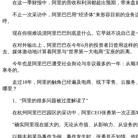
在这一季财报中，阿里的营收和利润都超出预期，带来盘前超过
不止一次采访中，阿里巴巴用"经济体"来形容目前的业务边界
呼。
现在你很难说清阿里巴巴到底是什么。它早就不说自己是一家电
在对外输出上，阿里巴巴在今年6月的投资者日曾用这样的比喻让
去。媒体激动地计算着阿里与"世界第一大电商"宝座的距离。
今年也是阿里巴巴遭受社会舆论与非议最多的一年：从顺丰
寒冬的。
走过18年，阿里的触角已经遍及电商、线下零售、云服务、
哪里？
1、"阿里的很多问题被过度解读了"
在杭州阿里巴巴园区的采访中，阿里CEO张勇第一次正面
"确实阿里现在挺大的。无论从市值、从影响力、从业务的边
以顺丰和菜鸟事件为例，事件发生时，张勇并不知情。他跟顺