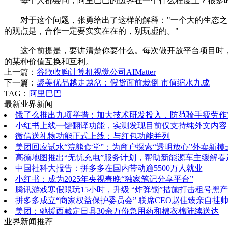
每个人都会问，阿里巴巴的边界在一个什么程度上？很多时
对于这个问题，张勇给出了这样的解释："一个大的生态之间
的观点是，合作一定要实实在在的，别玩虚的。"
这个前提是，要讲清楚你要什么。每次做开放平台项目时，
的某种价值互换和互利。
上一篇：
谷歌收购计算机视觉公司AIMatter
下一篇：
聚美优品越走越岔：假货面前栽倒 市值缩水九成
TAG：
阿里巴巴
最新业界新闻
饿了么推出九项举措：加大技术研发投入，防范骑手疲劳作
小红书上线一键翻译功能，实测发现目前仅支持纯外文内容
微信送礼物功能正式上线：与红包功能并列
美团回应试水“浣熊食堂”：为商户探索“透明放心”外卖新模
高德地图推出“无忧充电”服务计划，帮助新能源车主缓解春
中国社科大报告：拼多多在国内带动逾5500万人就业
小红书：成为2025年央视春晚“独家笔记分享平台”
腾讯游戏寒假限玩15小时，升级 “炸弹锁”措施打击租号黑产
拼多多成立“商家权益保护委员会” 联席CEO赵佳臻亲自挂
美团：驰援西藏定日县30余万份急用药和棉衣棉陆续送达
业界新闻推荐