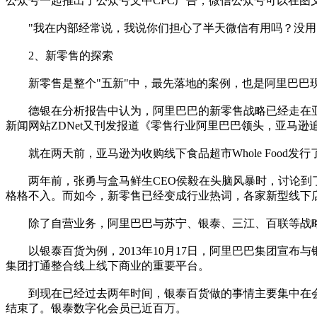
公众号一起推出了公众号文中CPC广告，微信公众号可以在图
"我在内部经常说，我说你们担心了半天微信有用吗？没用的
2、新零售的探索
新零售是整个"五新"中，最先落地的案例，也是阿里巴巴
德银在分析报告中认为，阿里巴巴的新零售战略已经走在亚马逊
新闻网站ZDNet又刊发报道《零售行业阿里巴巴领头，亚马
就在两天前，亚马逊为收购线下食品超市Whole Food发
两年前，张勇与盒马鲜生CEO侯毅在头脑风暴时，讨论到了
格格不入。而如今，新零售已经变成行业热词，各家新型线下
除了自营业务，阿里巴巴与苏宁、银泰、三江、百联等战略
以银泰百货为例，2013年10月17日，阿里巴巴集团宣布与
集团打通整合线上线下商业的重要平台。
到现在已经过去两年时间，银泰百货做的事情主要集中在会
结束了。银泰数字化会员已近百万。