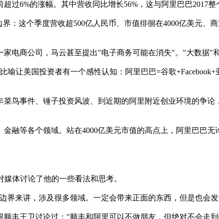
6%的涨幅。其中营收同比增长56%，这与阿里巴巴2017整
：这个季度营收超500亿人民币、市值徘徊在4000亿美元、商
商公司，马云甚至提出"电子商务可能在消失"。"大数据"和
美国投资者有一个感性认知：阿里巴巴=谷歌+Facebook+
菜鸟事件、锤子投资风波、到近期的阿里附近创业环境的争论，
金融等各个领域。站在4000亿美元市值的高点上，阿里巴巴无
对媒体讨论了他的一些看法和思考。
界来讲，涉及很多领域。一定会带来正面的东西，但是也会发生
丰王卫讨论过："顺丰和阿里可以不做朋友，但绝对不会走到