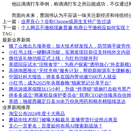
他以滴滴打车举例，称滴滴打车之所以能成功，不仅通过网
而面向未来，曹国伟认为不应该一味关注新经济和传统经济
上一篇：
业界良心？谷歌Chrome或原生支持广告过滤
下一篇：
个人网店不缴税现象普遍 电商公平缴税应如何实现？
TAG：
最新业界新闻
饿了么推出九项举措：加大技术研发投入，防范骑手疲劳作
小红书上线一键翻译功能，实测发现目前仅支持纯外文内容
微信送礼物功能正式上线：与红包功能并列
美团回应试水“浣熊食堂”：为商户探索“透明放心”外卖新模
高德地图推出“无忧充电”服务计划，帮助新能源车主缓解春
中国社科大报告：拼多多在国内带动逾5500万人就业
小红书：成为2025年央视春晚“独家笔记分享平台”
腾讯游戏寒假限玩15小时，升级 “炸弹锁”措施打击租号黑产
拼多多成立“商家权益保护委员会” 联席CEO赵佳臻亲自挂
美团：驰援西藏定日县30余万份急用药和棉衣棉陆续送达
业界新闻推荐
淘宝公布2024年度十大商品
蘑菇街技术部门被曝大幅裁员 直播带货行业拐点将至
文心一言更名：百度如何布局AI搜索新战场？