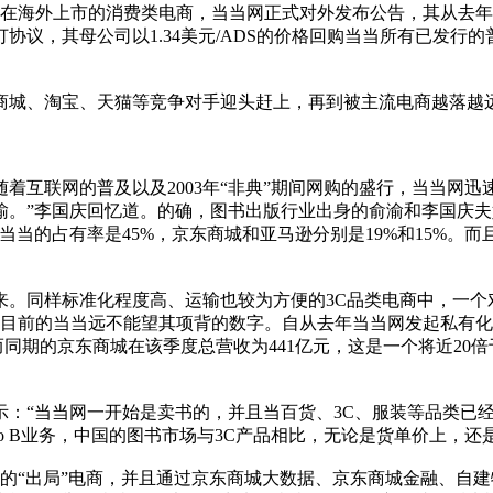
家在海外上市的消费类电商，当当网正式对外发布公告，其从去年
，其母公司以1.34美元/ADS的价格回购当当所有已发行的普
商城、淘宝、天猫等竞争对手迎头赶上，再到被主流电商越落越
着互联网的普及以及2003年“非典”期间网购的盛行，当当网
输。”李国庆回忆道。的确，图书出版行业出身的俞渝和李国庆
当当的占有率是45%，京东商城和亚马逊分别是19%和15%。
同样标准化程度高、运输也较为方便的3C品类电商中，一个
，这是目前的当当远不能望其项背的数字。自从去年当当网发起私
元，而同期的京东商城在该季度总营收为441亿元，这是一个将近2
“当当网一开始是卖书的，并且当百货、3C、服装等品类已经
o B业务，中国的图书市场与3C产品相比，无论是货单价上，还
“出局”电商，并且通过京东商城大数据、京东商城金融、自建