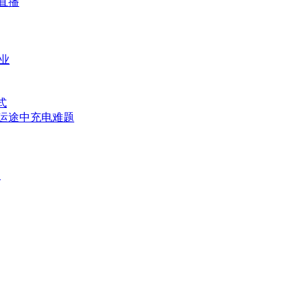
直播
业
式
运途中充电难题
帅