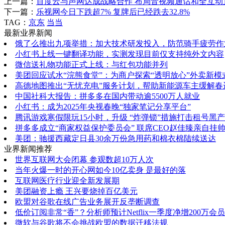
上一篇：
百度云与声网达成战略合作 布局音视频通话和全互动
下一篇：
乐视网今日下跌超7% 复牌后已经跌去32.8%
TAG：
京东
当当
最新业界新闻
饿了么推出九项举措：加大技术研发投入，防范骑手疲劳作
小红书上线一键翻译功能，实测发现目前仅支持纯外文内容
微信送礼物功能正式上线：与红包功能并列
美团回应试水“浣熊食堂”：为商户探索“透明放心”外卖新模
高德地图推出“无忧充电”服务计划，帮助新能源车主缓解春
中国社科大报告：拼多多在国内带动逾5500万人就业
小红书：成为2025年央视春晚“独家笔记分享平台”
腾讯游戏寒假限玩15小时，升级 “炸弹锁”措施打击租号黑产
拼多多成立“商家权益保护委员会” 联席CEO赵佳臻亲自挂
美团：驰援西藏定日县30余万份急用药和棉衣棉陆续送达
业界新闻推荐
世界互联网大会闭幕 参观数超10万人次
当年火爆一时的开心网如今10亿卖身 是最好的落
互联网医疗行业迎全新发展期
美团融资上瘾 王兴要烧掉百亿美元
欧盟对谷歌在线广告业务展开反垄断调查
低价订阅非常“香”？分析师预计Netflix一季度净增200万会员
微软与谷歌将不会挑战欧盟的数据迁移法规