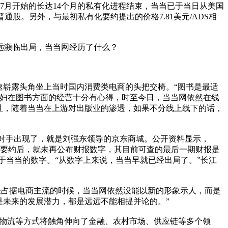
7月开始的长达14个月的私有化进程结束，当当已于当日从美国
通股。另外，与最初私有化要约提出的价格7.81美元/ADS相
远濒临出局，当当网经历了什么？
迅速崭露头角坐上当时国内消费类电商的头把交椅。“图书是最适
夫妇在图书方面的经营十分有心得，时至今日，当当网依然在线
而且，随着当当在上游对出版业的渗透，如果不分线上线下的话，
对手出现了，就是刘强东领导的京东商城。公开资料显示，
有化要约后，就未再公布财报数字，其目前可查的最后一期财报是
0倍于当当的数字。“从数字上来说，当当早就已经出局了。”长江
占据电商主流的时候，当当网依然没能以新的形象示人，而是
是未来的发展潜力，都是远远不能相提并论的。”
物流等方式将触角伸向了金融、农村市场、供应链等多个领