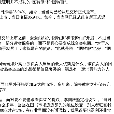
明并不成功的“图转服”和“图转百”。
日涨幅86.94%。如今，当当网已经从纽交所正式退市。
上市，当日涨幅86.94%。如今，当当网已经从纽交所正式退
交所上市之前，轰轰烈烈的“图转服”和“图转百”开启，不过当
这一部分读者服务的，而不是真心要变成综合类电商。“对于来
就买了，这就是它的使命。”也就是说，“图转服”也好，“图
问当当海外购业务负责人当当的最大优势是什么，该负责人的回
百货品类当当的选品都是偏轻奢类的，满足有一定消费能力的人
，而非另外开拓更加庞大的市场。多年来，除去教材之外仅有几
存在。
，面对要不要也跟着卖3C的提议，李国庆坚定地说No。“当时
这么多年，当当在图书市场遥遥领先的地位没变，别人都狂砸我
000亿才占5%，在行业里面没有话语权，我觉得要想盈利还非常