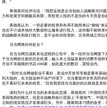
难。”
蒋德嵩对此评论说：“我想这就是企业创始人战略眼光问题。
力和发展空间都极其有限，而投资人投的不是你的今天而是你
蒋德嵩认为，一些必要的投资和布局不能简单以“烧钱”来定
也在不计成本地对大数据和云服务进行投入，这些都不能简单地
的战略眼光和执行能力，是不会给你投资的。京东商城之所以有
当当网将向何处去？
在当当网完成私有化进程的公告中，有一段对当当网接下来发
于当当网抓住新的历史机遇，融入本土迅猛发展的消费市场和资
开设不等规模的书店1000家，如此庞大的数目，震惊业内。
“我对当当网做影业不看好，影业IP开发等等都是要有基础
到大陆的，在大陆这种不动产环境下，当当要面对非常高昂的
也不看好它未来的前景。“目前我觉得当当最好的出路就是卖给
谈到为什么对当当的未来如此悲观，蒋德嵩对《中国经济周刊
美国电商的模式，但是在战略和执行层面上‘不接地气’。中
元制的现实情况才发展成巨头。另外，随着阅读习惯的改变，