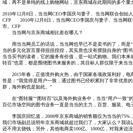
域，再不是单纯的线上购物网站，京东商城在此期间的多个重大
2010年12月8日，当当网CEO李国庆与妻子、当当网联合创
CFP 2010年12月8日，当当网CEO李国庆与妻子、当当
市。CFP
当当网与京东商城相比差在哪儿？
用当当网员工的话说，当当网也早已不是卖书的了，而是“图书
当的多元化宣言显得扭扭捏捏，其实质也没有摆脱自身的“图书
当当买书的读者，它的服务有价值，是一站式购物。我们本来就
转百”也罢，都是围绕图书来服务的，其目标人群仅限于来当
2015年春，正值境外购火热，由于国家各项政策利好，电
答是：“我觉得是用户一致，通过图书已经积累到了非常优质
群，海外购也是如此。”
在“图转服”“图转百”以及海外购业务中，当当“用户一致
百亿市场空间的图书业务一直是当当的主力，百货、服装、电子
李国庆回忆道，2008年京东商城的销售额仅为当当的75%
我们市场副总说明年京东商城就超过我们了，大家认么？我说
还不用太烧钱；另外，其他电商卖100亿、1000亿，对我来