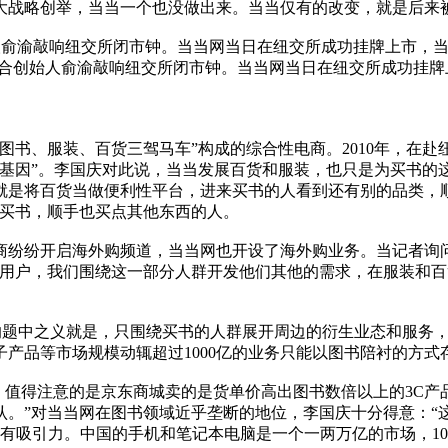
战略创举，当当一个也没做出来。当当仅有的改变，就是后来被证
始人俞渝敲响纽交所闭市钟。当当网当日在纽交所成功挂牌上市，当
网联合创始人俞渝敲响纽交所闭市钟。当当网当日在纽交所成功挂牌
、服装、百货三驾马车”构成的综合性电商。2010年，在赴纽
基因”。李国庆对此说，当当发展百货和服装，也只是为买书的
是将百货当做便利性平台，进来买书的人看到还有别的品类，顺手
当买书，顺手也买点其他东西的人。
商纷纷开启海外购频道，当当网也开设了海外购业务。当记者询
的用户，我们围绕这一部分人群开发他们其他的需求，在服装和
”的题中之义就是，只围绕买书的人群展开周边的衍生业态和服务
产品等市场规模动辄超过1000亿的业务只能以图书陪衬的方式
，值得注意的是京东商城卖的是货单价高出图书数倍以上的3C产品
认。”对当当网在图书领域近乎垄断的地位，李国庆十分得意：“
说没有吸引力。中国的手机和笔记本电脑是一个一两万亿的市场，1