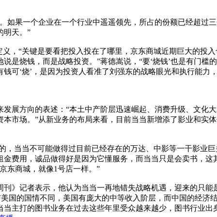
如果一个企业在一个行业中遥遥领先，所占的份额已经超过三
的明天。”
义，“关键是要看把投入投在了哪里，京东商城近期巨大的投入
说是烧钱，而是战略投资。”蒋德嵩说，“要‘烧钱’也是有门槛
钱可‘烧’，是因为投资人看准了刘强东的战略眼光和执行能力，
展方向的表述：“本土中产阶层迅速崛起、消费升级、文化大
本市场。”从新业务的布局来看，目前当当新增添了影业和实体
的，当当不可能做得过目前已经存在的万达、中影等一干影业巨
租金费用，诚品做得好是因为它懂服务，而当当只是会卖书，这
京东商城，就像1号店一样。”
》记者表示，他认为当当一再地错失战略机遇，迎来的只能是
国与美国的国情不同，美国有庞大的中等收入阶层，而中国的经济
当当主打的图书业务在过去这些年里受众越来越少，图书行业出