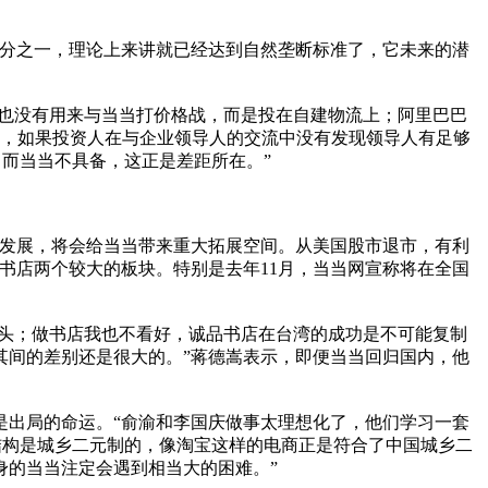
分之一，理论上来讲就已经达到自然垄断标准了，它未来的潜
也没有用来与当当打价格战，而是投在自建物流上；阿里巴巴
的，如果投资人在与企业领导人的交流中没有发现领导人有足够
而当当不具备，这正是差距所在。”
发展，将会给当当带来重大拓展空间。从美国股市退市，有利
书店两个较大的板块。特别是去年11月，当当网宣称将在全国
头；做书店我也不看好，诚品书店在台湾的成功是不可能复制
其间的差别还是很大的。”蒋德嵩表示，即便当当回归国内，他
出局的命运。“俞渝和李国庆做事太理想化了，他们学习一套
结构是城乡二元制的，像淘宝这样的电商正是符合了中国城乡二
身的当当注定会遇到相当大的困难。”