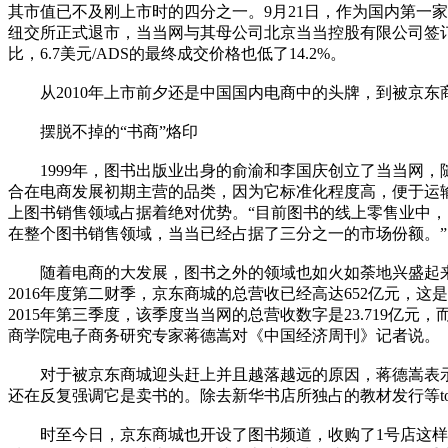
其市值已不及刚上市时的四分之一。9月21日，作为国内第一
纽交所正式退市，当当网与其母公司北京当当控股有限公司签订协议
比，6.7美元/ADS的最终成交价格也低了14.2%。
从2010年上市前夕还是中国国内电商中的头牌，到被京东
摆脱不掉的“书商”烙印
1999年，图书出版业出身的俞渝和李国庆创立了当当网，随
合在电商发展初期主营的品类，因为它标准化程度高，便于运
上图书销售领域占据着绝对优势。“目前图书的线上零售业中，
在整个图书销售领域，当当已经占据了三分之一的市场份额。”
随着电商的大发展，图书之外的领域也如火如荼地兴盛起来。
2016年度第二财季，京东商城的总营收已经高达652亿元
2015年第三季度，该季度当当网的总营收数字是23.719亿
商学院电子商务研究专家蒋德嵩对《中国经济周刊》记者说。
对于被京东商城迎头赶上并且越落越远的原因，蒋德嵩表示：
还在反复强调它是卖书的。除去新华书店所独占的教材发行等t
时至今日，京东商城也开设了图书频道，收购了1号店这样的