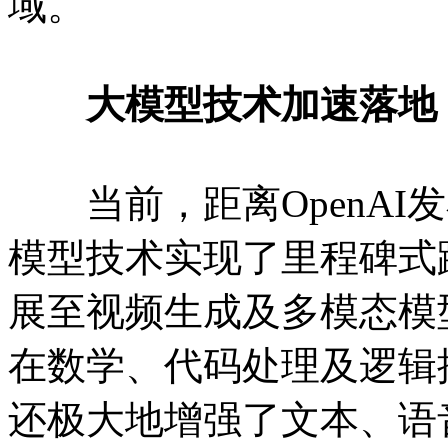
域。
大模型技术加速落地
当前，距离OpenAI发布
模型技术实现了里程碑式
展至视频生成及多模态模
在数学、代码处理及逻辑
还极大地增强了文本、语