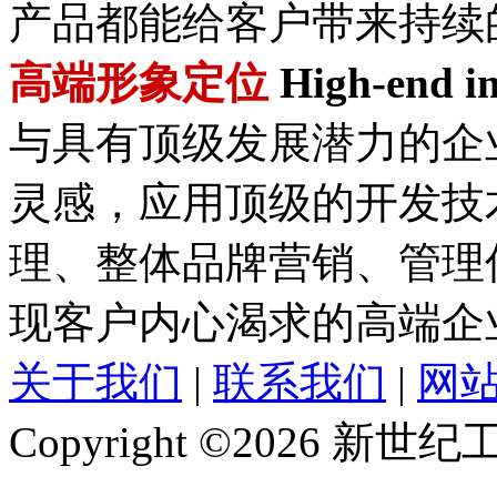
产品都能给客户带来持续
高端形象定位
High-end im
与具有顶级发展潜力的企
灵感，应用顶级的开发技
理、整体品牌营销、管理
现客户内心渴求的高端企
关于我们
|
联系我们
|
网
Copyright ©2026 新世纪工作