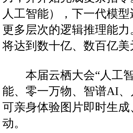
人工智能），下一代模型
更多层次的逻辑推理能力
将达到数十亿、数百亿美
本届云栖大会“人工智能
能、零一万物、智谱AI、
可亲身体验图片即时生成
动。