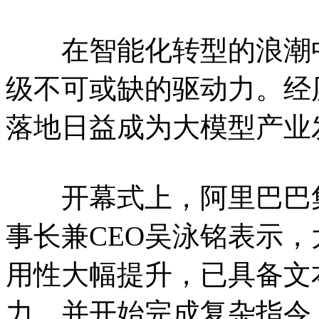
在智能化转型的浪潮中
级不可或缺的驱动力。经
落地日益成为大模型产业
开幕式上，阿里巴巴集
事长兼CEO吴泳铭表示
用性大幅提升，已具备文
力，并开始完成复杂指令