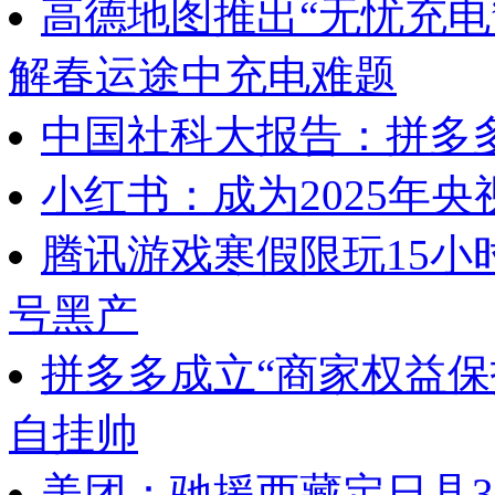
高德地图推出“无忧充电
解春运途中充电难题
中国社科大报告：拼多多
小红书：成为2025年央
腾讯游戏寒假限玩15小
号黑产
拼多多成立“商家权益保
自挂帅
美团：驰援西藏定日县