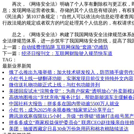
再次，《网络安全法》明确了个人享有删除权与更正权，即
息；发现网络运营者收集、存储的其个人信息有错误的，有权
《民法典》第1037条规定：“自然人可以依法向信息处理者
行政法规的规定或者双方的约定处理其个人信息的，有权请求信
总之，《网络安全法》构建了我国网络安全法律规范体系的
全法律规范体系，进一步筑牢了我国网络安全防线，提高了我
上一篇：
自动续费埋陷阱 互联网保险“套路”仍难防
下一篇：
经济日报刊文：互联网财险驶入规范快车道
TAG：
最新业界新闻
饿了么推出九项举措：加大技术研发投入，防范骑手疲劳作
小红书上线一键翻译功能，实测发现目前仅支持纯外文内容
微信送礼物功能正式上线：与红包功能并列
美团回应试水“浣熊食堂”：为商户探索“透明放心”外卖新模
高德地图推出“无忧充电”服务计划，帮助新能源车主缓解春
中国社科大报告：拼多多在国内带动逾5500万人就业
小红书：成为2025年央视春晚“独家笔记分享平台”
腾讯游戏寒假限玩15小时，升级 “炸弹锁”措施打击租号黑产
拼多多成立“商家权益保护委员会” 联席CEO赵佳臻亲自挂
美团：驰援西藏定日县30余万份急用药和棉衣棉陆续送达