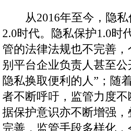
从2016年至今，隐私保
2.0时代。隐私保护1.
管的法律法规也不完善，
别平台企业负责人甚至公
隐私换取便利的人”；随
者不断呼吁，监管力度不
据保护意识亦不断增强，
完善，监管手段多样化，