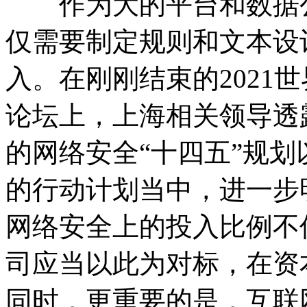
作为大的平台和数据公
仅需要制定规则和文本设
入。在刚刚结束的2021
论坛上，上海相关领导透
的网络安全“十四五”规
的行动计划当中，进一步
网络安全上的投入比例不
司应当以此为对标，在资
同时，更重要的是，互联