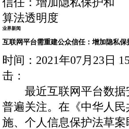
业界新闻
互联网平台需重建公众信任：增加隐私保
时间：2021年07月23日
击：
最近互联网平台数据安
普遍关注。在《中华人民
施、个人信息保护法草案