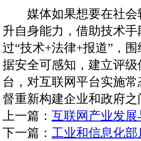
媒体如果想要在社会转
升自身能力，借助技术手
过“技术+法律+报道”，
据安全可感知，建立评级
台，对互联网平台实施常
督重新构建企业和政府之
上一篇：
互联网产业发展
下一篇：
工业和信息化部