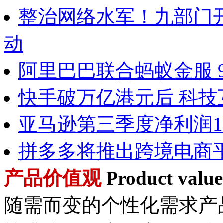
整治网络水军！九部门
动
阿里巴巴联合蚂蚁金服 
快手破万亿港元后 科
亚马逊第三季度净利润15
拼多多将推出跨境电商
产品价值观
Product value
随需而变的个性化需求产