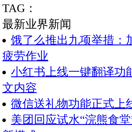
TAG：
最新业界新闻
饿了么推出九项举措：
疲劳作业
小红书上线一键翻译功
文内容
微信送礼物功能正式上
美团回应试水“浣熊食堂