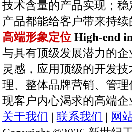
技术含量的产品实现；稳
产品都能给客户带来持续
高端形象定位
High-end im
与具有顶级发展潜力的企
灵感，应用顶级的开发技
理、整体品牌营销、管理
现客户内心渴求的高端企
关于我们
|
联系我们
|
网